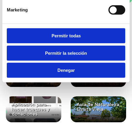
Marketing
También te puede
interesar...
Permitir todas
Permitir la selección
Lavanda ecológica
Gastronomía
para el bienestar y
ecológica de
Denegar
la conexión con la
kilómetro cero
naturaleza
Aplicación para
Aula de Naturaleza
hacer trueques y
Ermita Vieja
donaciones