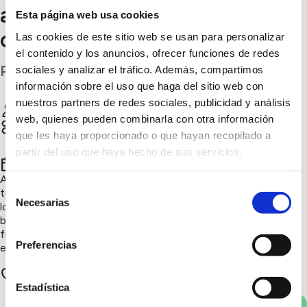
agricultura ecológica que
Esta página web usa cookies
cuida la biodiversidad
Las cookies de este sitio web se usan para personalizar
el contenido y los anuncios, ofrecer funciones de redes
Pontevedra
sociales y analizar el tráfico. Además, compartimos
información sobre el uso que haga del sitio web con
nuestros partners de redes sociales, publicidad y análisis
Aloumiños Da Terra
Chatear
web, quienes pueden combinarla con otra información
Sensibilización ambiental, Soluciones circulares,
que les haya proporcionado o que hayan recopilado a
Naturaleza y biodiversidad, Consumo responsable,
Innovación sostenible
partir del uso que haya hecho de sus servicios.
2º trimestre 2026
Aloumiños da Terra cultiva frutas, hortalizas y aromáticas de
Selección
temporada mediante técnicas agroecológicas que respetan
Necesarias
de
los ritmos de la naturaleza. Un proyecto que fomenta la
biodiversidad, reduce el uso de recursos y produce alimentos
consentimiento
frescos, locales y libres de químicos, fortaleciendo el vínculo
Preferencias
entre las personas y la tierra.
5 apoyos
Estadística
Votar