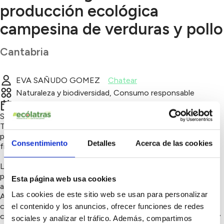
producción ecológica
campesina de verduras y pollo
Cantabria
EVA SAÑUDO GOMEZ
Chatear
Naturaleza y biodiversidad, Consumo responsable
4º trimestre 2022
Soy Eva Sañudo y junto a mi compañero Arturo
Tejedor cultivamos nuestra huerta ecológica y tenemos una
producción de pollo ecológico campesino, en una preciosa
Consentimiento
Detalles
Acerca de las cookies
finca llamada La Garita, muy cerca de las Cuevas de Altamira.
La mayor parte de nuestros cultivos provienen de semillas
propias, conservadas durante muchos años por nuestros
Esta página web usa cookies
abuelos y también por otras personas de nuestro entorno.
Las cookies de este sitio web se usan para personalizar
Ademas, para fertilizar nuestros cultivos usamos abono
compostado de nuestros pollos y restos orgánicos de los
el contenido y los anuncios, ofrecer funciones de redes
cultivos. Para nosotros es un honor preservarlas, sembrarlas y
sociales y analizar el tráfico. Además, compartimos