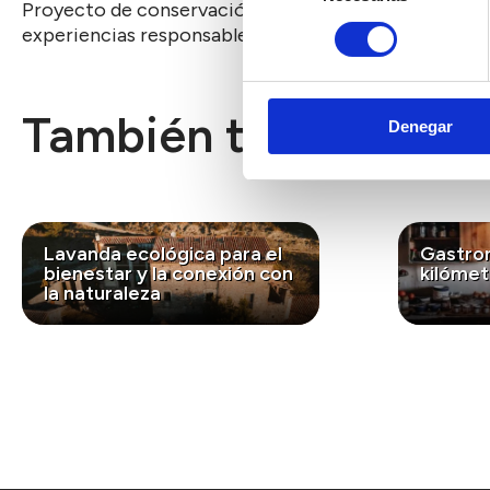
Proyecto de conservación y sensibilización ambienta
consentimiento
experiencias responsables en la naturaleza, se foment
También te puede int
Denegar
Lavanda ecológica para el
Gastro
bienestar y la conexión con
kilómet
la naturaleza