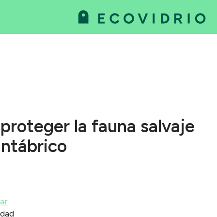
va
as
 proteger la fauna salvaje
antábrico
ar
idad