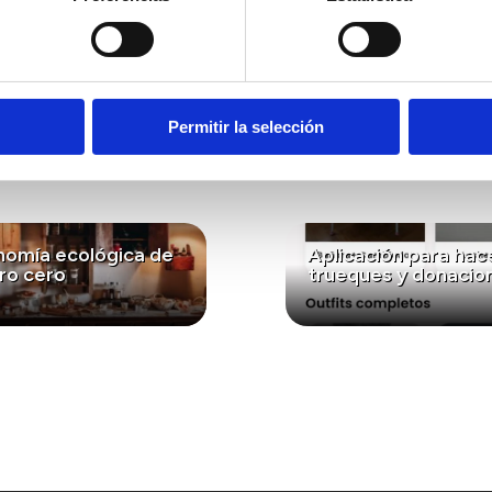
l centrado en la fauna emblemática del bosque cantábri
a el respeto por los ecosistemas y la protección de la b
eresar...
Permitir la selección
nomía ecológica de
Aplicación para hac
ro cero
trueques y donacio