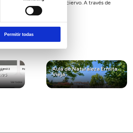
co, como el oso pardo y el ciervo. A través de
iodiversidad rural.
Permitir todas
er
Aula de Naturaleza Ermita
nes
Vieja