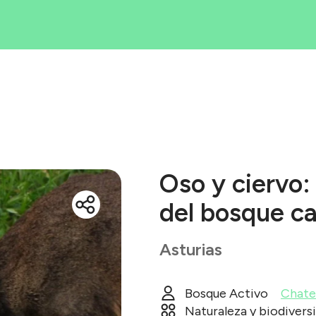
Iniciativas
rea tu iniciati
Blog
ué es Ecólatr
Oso y ciervo:
del bosque c
Asturias
Bosque Activo
Chate
Naturaleza y biodivers