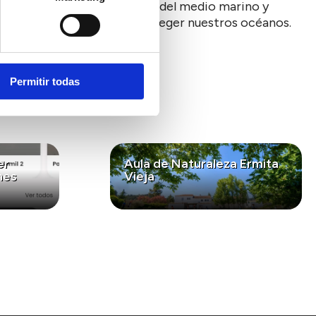
mares acerca el conocimiento del medio marino y
s nuevas generaciones a proteger nuestros océanos.
Permitir todas
er
Aula de Naturaleza Ermita
nes
Vieja