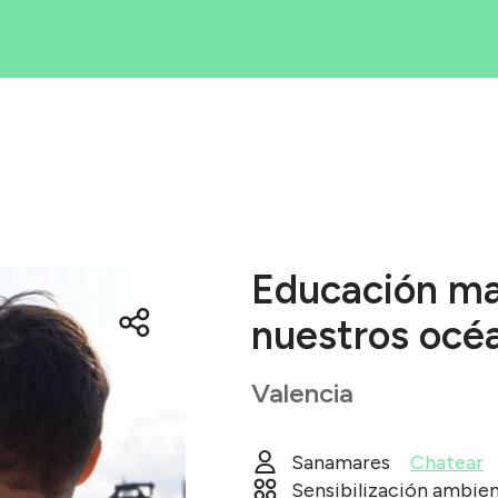
Iniciativas
rea tu iniciati
Blog
ué es Ecólatr
Educación ma
nuestros océ
Valencia
Sanamares
Chatear
Sensibilización ambien