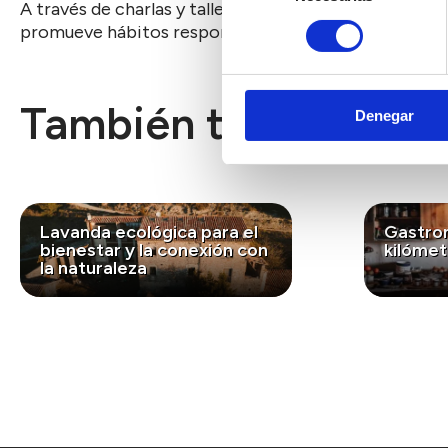
A través de charlas y talleres adaptados a centros e
consentimiento
promueve hábitos responsables para su conservación
También te puede int
Denegar
Lavanda ecológica para el
Gastro
bienestar y la conexión con
kilómet
la naturaleza