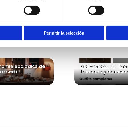
ducativos, universidades y profesionales del mar, Sana
. Un proyecto de educación ambiental que inspira a la
eresar...
Permitir la selección
nomía ecológica de
Aplicación para hac
ro cero
trueques y donacio