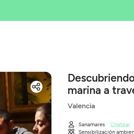
Iniciativas
rea tu iniciati
Blog
ué es Ecólatr
Descubriendo 
marina a trav
Valencia
Sanamares
Chatear
Sensibilización ambie