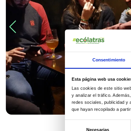
Consentimiento
Esta página web usa cookie
Las cookies de este sitio we
y analizar el tráfico. Ademá
redes sociales, publicidad y
que hayan recopilado a parti
Selección
Necesarias
de