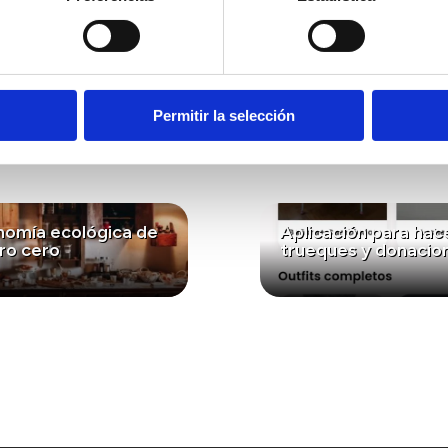
l valor ecológico de estas especies y su papel esencial
ra fomentar el conocimiento y el respeto por la biodiv
eresar...
Permitir la selección
nomía ecológica de
Aplicación para hac
ro cero
trueques y donacio