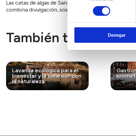
Las catas de algas de Sanamares acercan al público e
consentimiento
combina divulgación, sostenibilidad y gastronomía pa
También te puede int
Denegar
Lavanda ecológica para el
Gastro
bienestar y la conexión con
kilómet
la naturaleza