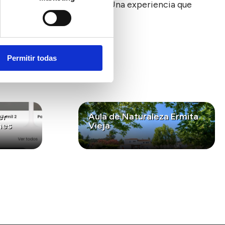
 en los ecosistemas marinos. Una experiencia que
ersidad del mar.
Permitir todas
er
Aula de Naturaleza Ermita
nes
Vieja