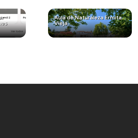
er
Aula de Naturaleza Ermita
nes
Vieja