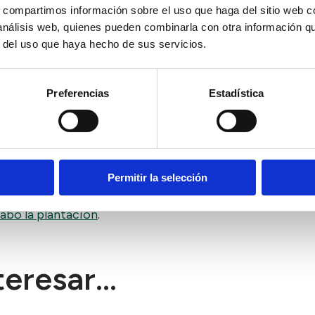
 funcionamiento de un bosque, donde especies silvestr
s, compartimos información sobre el uso que haga del sitio web 
fincas también se tome este modelo productivo. Dotar de
 análisis web, quienes pueden combinarla con otra información q
 contacto con naturaleza que tiene la población en su ma
r del uso que haya hecho de sus servicios.
mentos que no dañen el medio. Creación de un Bosque c
divulgativa. Plantación de un bosque Comestible autosos
acio se crearán refugios para aves, insectos, pequeños 
Preferencias
Estadística
es. La finalidad del proyecto es acercar la naturaleza a 
dando a conocer distintos modelos que produzcan alimen
Permitir la selección
do).
abo la plantación
.
eresar...