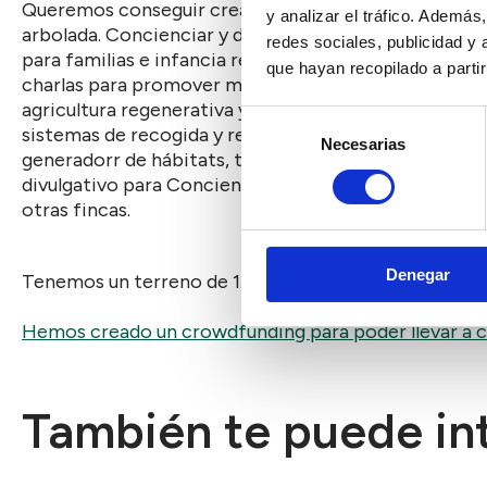
Queremos conseguir crear un ecosistema que emule el
y analizar el tráfico. Ademá
arbolada. Concienciar y divulgar para que en otras 
redes sociales, publicidad y
para familias e infancia recuperando la necesidad de
que hayan recopilado a parti
charlas para promover modelos de producción de ali
agricultura regenerativa y ecológico. Con finalidad 
Selección
sistemas de recogida y retención de agua. En el esp
Necesarias
de
generadorr de hábitats, también para especies silvestr
consentimiento
divulgativo para Concienciar, también se trabajará 
otras fincas.
Denegar
Tenemos un terreno de 1.7 hectareas en Ugena (Tole
Hemos creado un crowdfunding para poder llevar a c
También te puede int