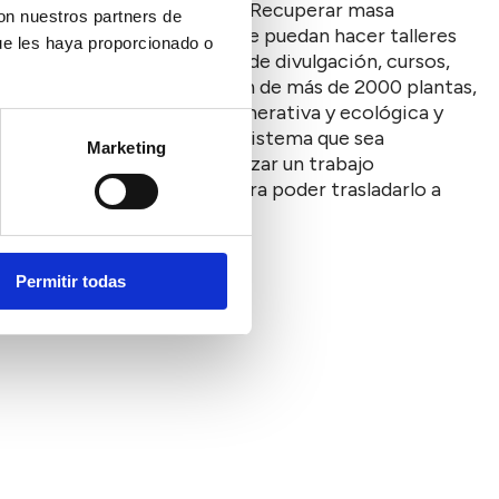
es de la zona puedan vivir.. Recuperar masa
con nuestros partners de
 espacios naturales donde se puedan hacer talleres
ue les haya proporcionado o
yor parte. Hacer una labor de divulgación, cursos,
omestible con la plantación de más de 2000 plantas,
tenible con agricultura regenerativa y ecológica y
mamíferos para crear un ecosistema que sea
Marketing
población e infancia, y realizar un trabajo
tos de forma sostenible para poder trasladarlo a
Permitir todas