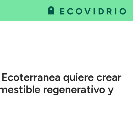
va
as
 Ecoterranea quiere crear
mestible regenerativo y