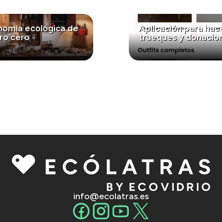
nomía ecológica de
Aplicación para hac
ro cero
trueques y donacio
info@ecolatras.es