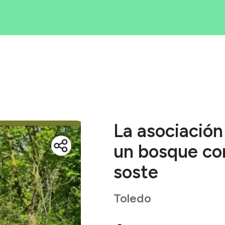
Iniciativas
rea tu iniciati
Blog
ué es Ecólatr
La asociación
un bosque co
soste
Toledo