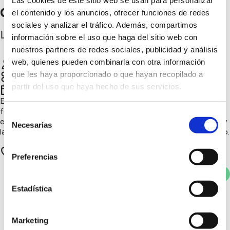
Las cookies de este sitio web se usan para personalizar
de San Nicolás
el contenido y los anuncios, ofrecer funciones de redes
sociales y analizar el tráfico. Además, compartimos
Las Palmas
información sobre el uso que haga del sitio web con
nuestros partners de redes sociales, publicidad y análisis
web, quienes pueden combinarla con otra información
DIRECTOR
Chatear
que les haya proporcionado o que hayan recopilado a
partir del uso que haya hecho de sus servicios.
4º trimestre 2025
El huerto del IES permite al alumnado aprender a cultivar de
forma sostenible, conocer el origen de los alimentos y cuidar
Selección
el entorno. Favorece el trabajo cooperativo, la investigación y
Necesarias
de
la responsabilidad, acercando la naturaleza al aprendizaje diario.
consentimiento
0 apoyos
Preferencias
Votar
Estadística
También te puede
Marketing