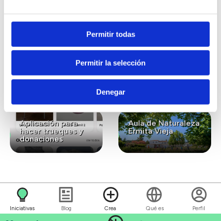
interesar...
Permitir todas
Lavanda ecológica
Gastronomía
Permitir la selección
para el bienestar y
ecológica de
la conexión con la
kilómetro cero
naturaleza
Denegar
Aplicación para
Aula de Naturaleza
hacer trueques y
Ermita Vieja
donaciones
Iniciativas
Blog
Crea
Qué es
Perfil