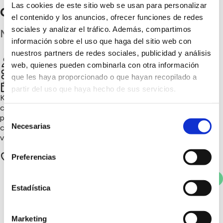
Las cookies de este sitio web se usan para personalizar
compostaje con propósito
el contenido y los anuncios, ofrecer funciones de redes
sociales y analizar el tráfico. Además, compartimos
Murcia
información sobre el uso que haga del sitio web con
nuestros partners de redes sociales, publicidad y análisis
José Cánovas Martínez
Chatear
web, quienes pueden combinarla con otra información
que les haya proporcionado o que hayan recopilado a
4º trimestre 2025
partir del uso que haya hecho de sus servicios.
Kuboshi transforma biorresiduos en abono natural mediante
compostaje anaeróbico sin olores ni plagas. Un proyecto
Selección
premiado por su innovación y educación ambiental, que
Necesarias
convierte cada gesto en una acción real por un planeta más
de
vivo.
consentimiento
8 apoyos
Preferencias
Votar
Estadística
También te puede
Marketing