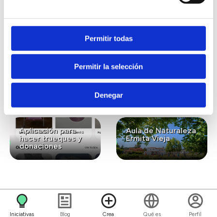
interesar...
Permitir todas
Lavanda ecológica
Gastronomía
Permitir la selección
para el bienestar y
ecológica de
la conexión con la
kilómetro cero
naturaleza
Denegar
Aplicación para
Aula de Naturaleza
hacer trueques y
Ermita Vieja
donaciones
Iniciativas
Blog
Crea
Qué es
Perfil