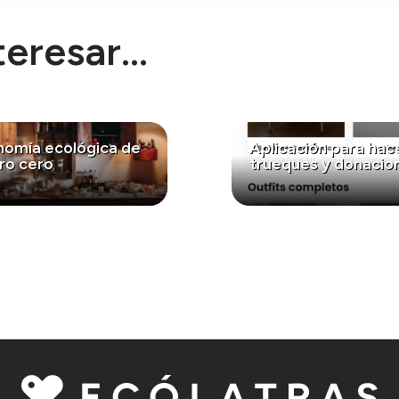
eresar...
nomía ecológica de
Aplicación para hac
ro cero
trueques y donacio