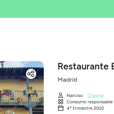
Iniciativas
rea tu iniciati
Blog
ué es Ecólatr
Restaurante 
Madrid
Narciso
Chatear
Consumo responsable
4º trimestre 2022