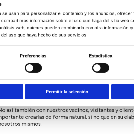
 donde obtenemos nuestros propios alimentos y nuestr
s
a bodega del S. XVII y a sus cuevas donde reposa el vin
b se usan para personalizar el contenido y los anuncios, ofrecer
 fermentado fue realizado con materiales naturales como 
s, compartimos información sobre el uso que haga del sitio web 
 es el resultado de la su perduración, también influyó 
 análisis web, quienes pueden combinarla con otra información q
r del uso que haya hecho de sus servicios.
Preferencias
Estadística
ón y bodega artesanal.
urales.
n productos ecológicos y de próximidad y dulces tradic
Permitir la selección
os. Bajo el lema "Conoce Comernar en biciclta" hacemos 
así también con nuestros vecinos, visitantes y clientes
importante crearlas de forma natural, si no que en su e
 nosotros mismos.