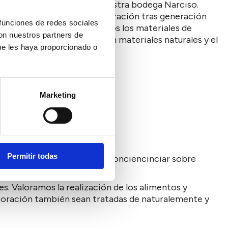
o vino es aportado por nuestra bodega Narciso.
o de elaboración propia generación tras generación
 funciones de redes sociales
la arcilla, al igual que todos los materiales de
con nuestros partners de
la construcciónd de esta con materiales naturales y el
ue les haya proporcionado o
Marketing
ionales
Permitir todas
guias por nuestra zona para conciencinciar sobre
. Valoramos la realización de los alimentos y
laboración también sean tratadas de naturalemente y