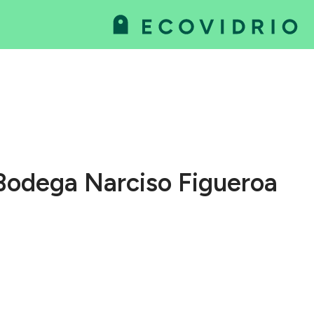
va
as
Bodega Narciso Figueroa