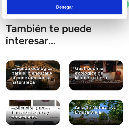
Votar
Denegar
También te puede
interesar...
Lavanda ecológica
Gastronomía
para el bienestar y
ecológica de
la conexión con la
kilómetro cero
naturaleza
Aplicación para
Aula de Naturaleza
hacer trueques y
Ermita Vieja
donaciones