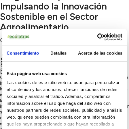
Impulsando la Innovación
Sostenible en el Sector
Agroalimentario
Cádiz
Consentimiento
Detalles
Acerca de las cookies
CA CONTIGO SCA
Chatear
Innovación sostenible
4º trimestre 2024
Esta página web usa cookies
Conservas Contigo lanza el
Programa Amphora
, una iniciativa
Las cookies de este sitio web se usan para personalizar
innovadora que busca fortalecer el sector agroalimentario
local mediante un modelo de obrador compartido y formación
el contenido y los anuncios, ofrecer funciones de redes
integral para empresas emergentes. Este programa ofrece a
sociales y analizar el tráfico. Además, compartimos
los nuevos proyectos la oportunidad de utilizar las
información sobre el uso que haga del sitio web con
instalaciones de Conservas Contigo para desarrollar y producir
nuestros partners de redes sociales, publicidad y análisis
sus propias conservas, impulsando la sostenibilidad y el
web, quienes pueden combinarla con otra información
crecimiento en el sector. A través de mentorías
especializadas, formación estratégica en sostenibilidad, y
que les haya proporcionado o que hayan recopilado a