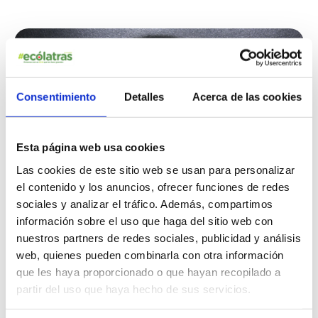
Consentimiento
Detalles
Acerca de las cookies
Esta página web usa cookies
Las cookies de este sitio web se usan para personalizar
el contenido y los anuncios, ofrecer funciones de redes
sociales y analizar el tráfico. Además, compartimos
información sobre el uso que haga del sitio web con
nuestros partners de redes sociales, publicidad y análisis
web, quienes pueden combinarla con otra información
que les haya proporcionado o que hayan recopilado a
6: Cocinad de forma eficiente
partir del uso que haya hecho de sus servicios.
Nos pasamos una parte importante de nuestras vidas en