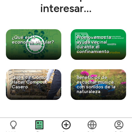
interesar...
¿Qué es la
Promovemos la
economía circular?
ayuda vecinal
durante el
confinamiento
Qué Es Y Cómo
Beneficios de
Hacer Compost
escuchar música
Casero
con sonidos de la
naturaleza