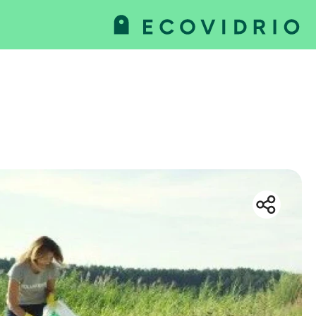
va
as