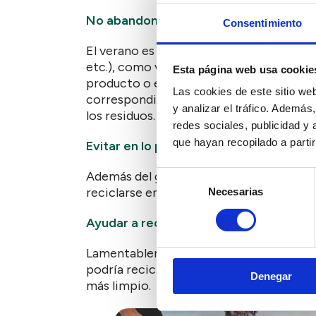
No abandonar los residuos en entornos
Consentimiento
El verano es uno de los momentos del año
etc.), como verdes (montes, parques natur
Esta página web usa cookie
producto o envase, seguro que también p
Las cookies de este sitio we
correspondiente. Junto a los elementos 
y analizar el tráfico. Ademá
los residuos.
redes sociales, publicidad y
que hayan recopilado a parti
Evitar en lo posible los envases de usar
Además del gran derroche de recursos y 
Selección
reciclarse en su totalidad.
Necesarias
de
consentimiento
Ayudar a recoger y reciclar los resid
Lamentablemente es común ver en playa
podría reciclarse. Entre todos podemos 
Denegar
más limpio.