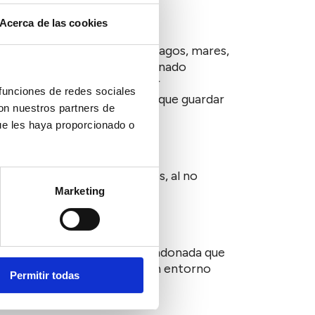
Acerca de las cookies
to espacios azules (playas, lagos, mares,
e llevar hasta allí un determinado
depositarlo en el contenedor
 funciones de redes sociales
bién llevar una bolsa en la que guardar
con nuestros partners de
ue les haya proporcionado o
s espacios estivales:
special en nuestros océanos, al no
Marketing
samos el verano basura abandonada que
antidad, para que tengamos un entorno
Permitir todas