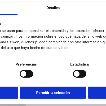
 naturales
:
Detalles
 que más concurridas están las zonas de naturaleza, tan
ales, reservas de la biosfera, etc.). Si somos capaces d
s
odemos traerlo de vuelta, mucho más si está vacío, y 
b se usan para personalizar el contenido y los anuncios, ofrecer
típicos cuando vamos a un espacio natural, podemos tam
s, compartimos información sobre el uso que haga del sitio web 
 análisis web, quienes pueden combinarla con otra información q
r del uso que haya hecho de sus servicios.
 y tirar, que proliferan en chiringuitos, fiestas y demá
energía, provocan el aumento de la contaminación, en e
Preferencias
Estadística
uos abandonados:
s, mares, montes y demás espacios naturales donde pa
ayudar a recoger y reciclar, aunque sea una pequeña c
Permitir la selección