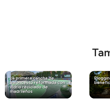
Tam
La primera cancha de
Ploggin
baloncesto reformada con
benefic
vidrio reciclado de
madrileños