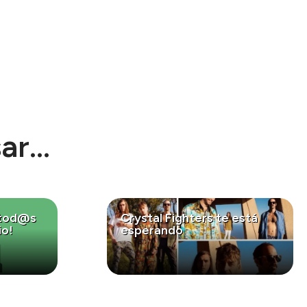
r...
 tod@s
Crystal Fighters te está
io!
esperando