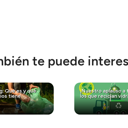
bién te puede interesa
g: Qué es y qué
¡Nuestro aplauso a
ios tiene
los que reciclan vidr