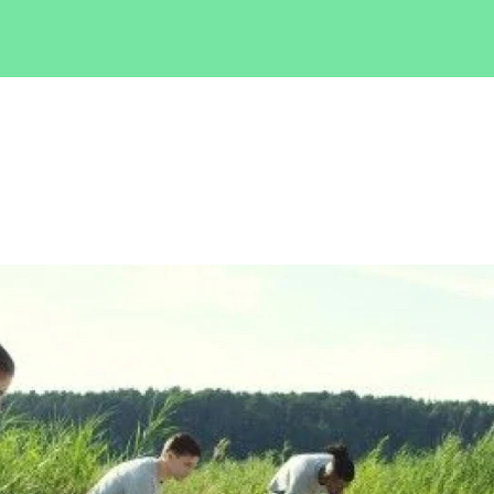
Iniciativas
rea tu iniciati
Blog
ué es Ecólatr