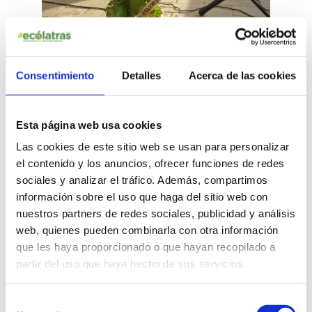
Consentimiento
Detalles
Acerca de las cookies
Esta página web usa cookies
Las cookies de este sitio web se usan para personalizar
el contenido y los anuncios, ofrecer funciones de redes
sociales y analizar el tráfico. Además, compartimos
Actividades que con el paso de los años y el
compromiso de cada vez más personas, voluntarios y
información sobre el uso que haga del sitio web con
colaboradores con Oria Verde, han ido en aumento, en
nuestros partners de redes sociales, publicidad y análisis
beneficio del medio ambiente y de la comunidad de
web, quienes pueden combinarla con otra información
Almería.
que les haya proporcionado o que hayan recopilado a
partir del uso que haya hecho de sus servicios.
¿Cómo les ha ayudado el premio a los
Selección
Ecólatras de Oria Verde?