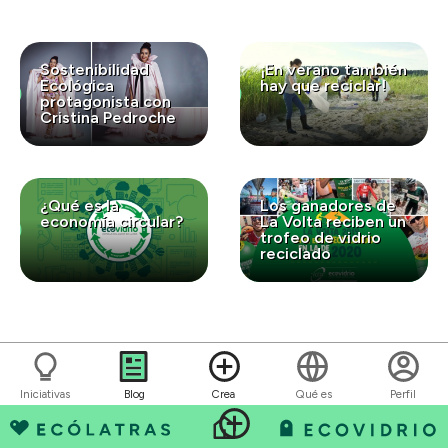
Sostenibilidad
¡En verano también
Ecológica
hay que reciclar!
protagonista con
Cristina Pedroche
¿Qué es la
Los ganadores de
economía circular?
La Volta reciben un
trofeo de vidrio
reciclado
Iniciativas
Blog
Crea
Qué es
Perfil