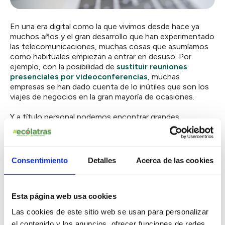
En una era digital como la que vivimos desde hace ya
muchos años y el gran desarrollo que han experimentado
las telecomunicaciones, muchas cosas que asumíamos
como habituales empiezan a entrar en desuso. Por
ejemplo, con la posibilidad de
sustituir reuniones
presenciales por videoconferencias
, muchas
empresas se han dado cuenta de lo inútiles que son los
viajes de negocios en la gran mayoría de ocasiones.
Y a título personal podemos encontrar grandes
beneficios económicos que además ayudan al medio
ambiente. ¿De verdad sigue haciendo falta que en una
familia de 3 personas haya dos coches? Puede que
ahora descubramos que alquilar un coche en verano es
Consentimiento
Detalles
Acerca de las cookies
mucho más barato que tener coche todo el año y
ayudarás al medio ambiente evitando que se creen más
coches. ¡Compartir es vivir!
Esta página web usa cookies
Con más tiempo y opciones, podemos también
Las cookies de este sitio web se usan para personalizar
planificar mejor nuestra dieta, haciéndola más
el contenido y los anuncios, ofrecer funciones de redes