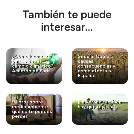
También te puede
interesar...
¿Cómo luchan los
Sequía: Qué es,
países por el
causas,
cambio climático?
consecuencias y
Acuerdo de París
como afecta a
España.
9 libros sobre
¡En verano también
medioambiente
hay que reciclar!
que no te puedes
perder