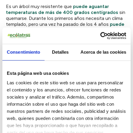
Es un árbol muy resistente que
puede aguantar
temperaturas de más de 400 grados centígrados
sin
quemarse. Durante los primeros años necesita un clima
templado, pero una vez ha pasado de los 4 años
puede
resistir temperaturas de 20 grados bajo cero
. Con
hojas grandes con forma de corazón y flores lilas y
rosáceas, tiene un alto valor ornamental. Desarrolla unas
raíces fuertes y profundas que le dan mucha estabilidad.
Consentimiento
Detalles
Acerca de las cookies
Esto lo convierte en un árbol muy resistente a las
inclemencias climáticas.
Esta página web usa cookies
Las cookies de este sitio web se usan para personalizar
el contenido y los anuncios, ofrecer funciones de redes
sociales y analizar el tráfico. Además, compartimos
información sobre el uso que haga del sitio web con
nuestros partners de redes sociales, publicidad y análisis
web, quienes pueden combinarla con otra información
que les haya proporcionado o que hayan recopilado a
partir del uso que haya hecho de sus servicios.