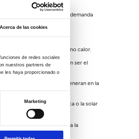
2030 se alcance el 32 % de la demanda
Acerca de las cookies
para generar electricidad como calor.
 funciones de redes sociales
tos cultivados, como pueden ser el
con nuestros partners de
ue les haya proporcionado o
o de los fenómenos que se generan en la
Marketing
 del sol, son la fotovoltaica o la solar
e, la geotérmica, válida para la
Permitir todas