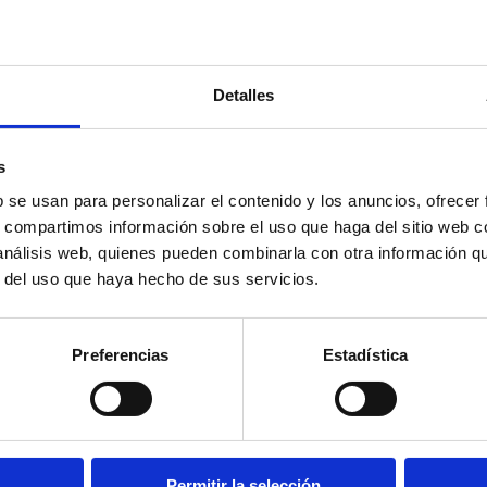
eólicas.
n las demandas de la Unión Europea
para que en el año 
s.
Detalles
s
rnativas tenemos un gran abanico de posibilidades tanto 
b se usan para personalizar el contenido y los anuncios, ofrecer
procedentes de residuos, como los pellets, o de produc
s, compartimos información sobre el uso que haga del sitio web 
 análisis web, quienes pueden combinarla con otra información q
r del uso que haya hecho de sus servicios.
 que no proceden de ningún tipo de recurso físico, sin
 eólica o la marina.
Preferencias
Estadística
den de nuestra atmósfera, sino de la radiación que viene
es.
tipo de energía que es la obtenida de la corteza terrestr
ión de electricidad.
Permitir la selección