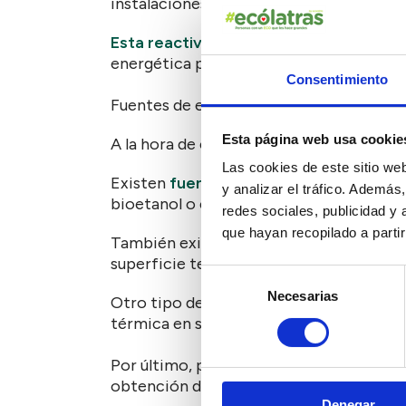
instalaciones tanto fotovoltaicas como 
Esta reactivación viene en sintonía co
energética proveniente de las renovable
Consentimiento
Fuentes de energías renovables
Esta página web usa cookie
A la hora de clasificar las fuentes alte
Las cookies de este sitio we
Existen
fuentes de energía renovables
y analizar el tráfico. Ademá
bioetanol o el biodiésel.
redes sociales, publicidad y
que hayan recopilado a parti
También existen tecnologías sostenibles
superficie terrestre como por ejemplo la
Selección
Necesarias
de
Otro tipo de fuentes limpias que no depen
consentimiento
térmica en sus diferentes configuracion
Por último, podemos hablar de un tercer 
obtención de climatización o la generac
Denegar