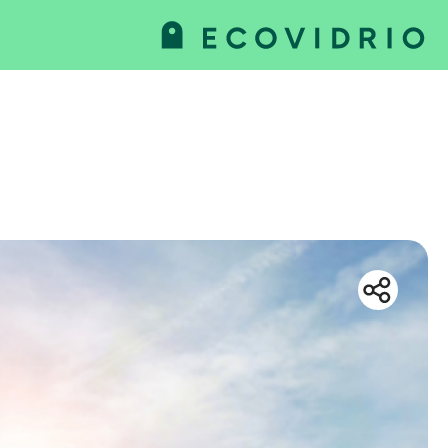
va
as