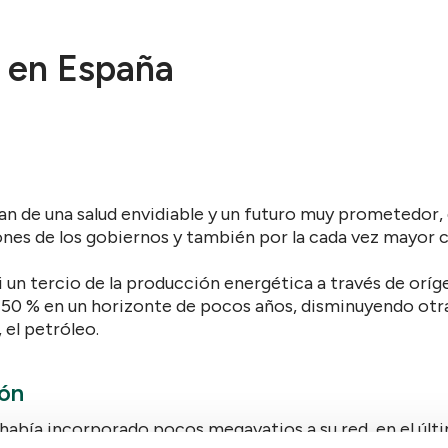
s en España
n de una salud envidiable y un futuro muy prometedor,
ones de los gobiernos y también por la cada vez mayor 
i un tercio de la producción energética a través de oríg
n 50 % en un horizonte de pocos años, disminuyendo o
 el petróleo.
rón
había incorporado pocos megavatios a su red, en el últ