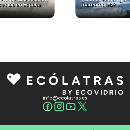
 sequía en España
mareomotriz?
info@ecolatras.es