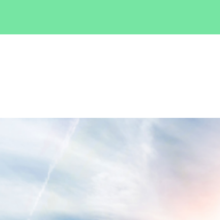
Iniciativas
rea tu iniciati
Blog
ué es Ecólatr