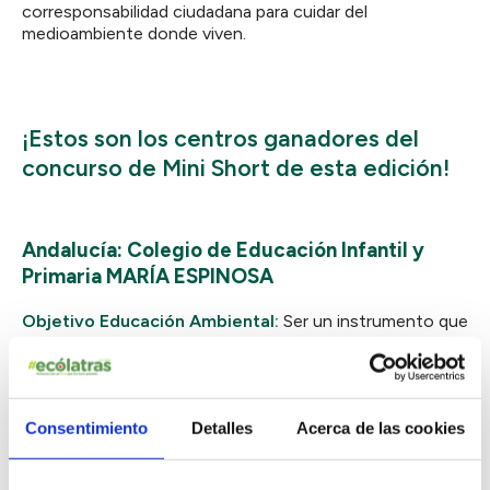
corresponsabilidad ciudadana para cuidar del
medioambiente donde viven.
¡Estos son los centros ganadores del
concurso de Mini Short de esta edición!
Andalucía: Colegio de Educación Infantil y
Primaria MARÍA ESPINOSA
Objetivo Educación Ambiental:
Ser un instrumento que
favorezca modelos de conducta sostenibles en todos
los ámbitos de la vida.
Enlace al reto:
Generación Eco: Propuesta 188
Consentimiento
Detalles
Acerca de las cookies
Enlace al youtube:
https://youtube.com/shorts/LfupdMxBnEk?