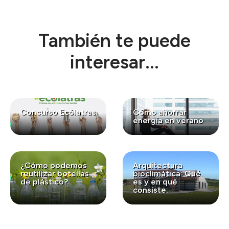
También te puede
interesar...
Concurso Ecólatras
Cómo ahorrar
energía en verano
¿Cómo podemos
Arquitectura
reutilizar botellas
bioclimática: Qué
de plástico?
es y en qué
consiste.