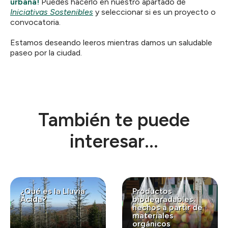
urbana!
Puedes hacerlo en nuestro apartado de
Iniciativas Sostenibles
y seleccionar si es un proyecto o
convocatoria.
Estamos deseando leeros mientras damos un saludable
paseo por la ciudad.
También te puede
interesar...
¿Qué es la Lluvia
Productos
Ácida?
biodegradables:
hechos a partir de
materiales
orgánicos