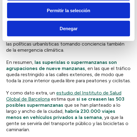
Han sabido aprovechar hasta la
crisis sanitaria
, que ha
Permitir la selección
puesto de manifiesto la necesidad de cambiar el
paradigma y el modelo de espacio público existente. Ya
no hay vuelta atrás, hemos tomado conciencia de
la
Denegar
importancia de ubicar la salud como un eje central de
las políticas urbanas
en general y específicamente en
las políticas urbanísticas tomando conciencia también
de la emergencia climática.
En resumen,
las superislas o supermanzanas son
agrupaciones de nueve manzanas
, en las que el tráfico
queda restringido a las calles exteriores, de modo que
toda la zona interior queda libre para peatones y ciclistas.
Y como dato extra, un
estudio del Instituto de Salud
Global de Barcelona
estima que
si se creasen las 503
posibles supermanzanas
que se han planteado a lo
largo y ancho de la ciudad,
habría
230.000 viajes
menos en vehículos privados a la semana
, ya que la
gente se serviría del transporte público y las bicicletas o
caminarían.