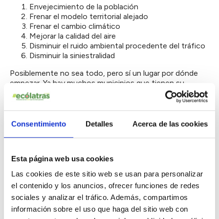
Envejecimiento de la población
Frenar el modelo territorial alejado
Frenar el cambio climático
Mejorar la calidad del aire
Disminuir el ruido ambiental procedente del tráfico
Disminuir la siniestralidad
Posiblemente no sea todo, pero sí un lugar por dónde
empezar. Ya hay muchos municipios que tienen su
propio plan de movilidad urbana sostenible
. El hecho
de que sean propios de cada localidad los hace más
ajustados a la realidad pero también muy variados y
dispares.
Consentimiento
Detalles
Acerca de las cookies
El ejemplo de Barcelona: las superislas al
Esta página web usa cookies
rescate
Las cookies de este sitio web se usan para personalizar
No hablamos todavía de que Barcelona está sumergida
el contenido y los anuncios, ofrecer funciones de redes
por la elevación del nivel del mar por el cambio climático y
sociales y analizar el tráfico. Además, compartimos
solo quedan islotes, no.
información sobre el uso que haga del sitio web con
Se trata de un proyecto que prioriza una
pacificación