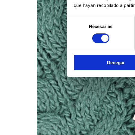
que hayan recopilado a parti
Selección
Necesarias
de
consentimiento
Denegar