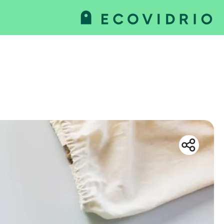
va
as