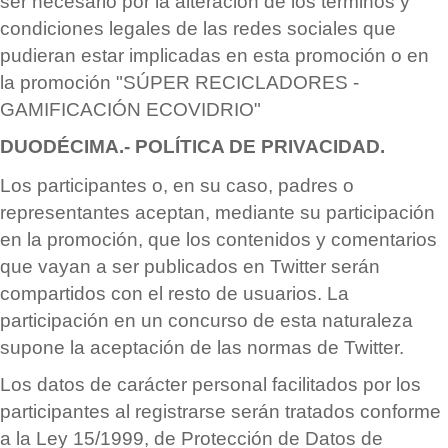
ser necesario por la alteración de los t
é
rminos y
condiciones legales de las redes sociales que
pudieran estar implicadas en esta promoción o en
la promoció
n "S
Ú
PER RECICLADORES -
GAMIFICACI
Ó
N ECOVIDRIO"
DUOD
É
CIMA.- POLÍ
TICA DE PRIVACIDAD.
Los participantes o, en su caso, padres o
representantes aceptan, mediante su participación
en la promoción, que los contenidos y comentarios
que vayan a ser publicados en Twitter ser
á
n
compartidos con el resto de usuarios. La
participación en un concurso de esta naturaleza
supone la aceptación de las normas de Twitter.
Los datos de car
á
cter personal facilitados por los
participantes al registrarse ser
á
n tratados conforme
a la Ley 15/1999, de Protección de Datos de