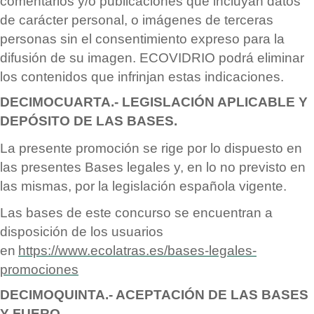
comentarios y/o publicaciones que incluyan datos
de car
á
cter personal, o im
á
genes de terceras
personas sin el consentimiento expreso para la
difusió
n de su imagen. ECOVIDRIO podrá
eliminar
los contenidos que infrinjan estas indicaciones.
DECIMOCUARTA.- LEGISLACIÓ
N APLICABLE Y
DEP
Ó
SITO DE LAS BASES.
La presente promoción se rige por lo dispuesto en
las presentes Bases legales y, en lo no previsto en
las mismas, por la legislación españ
ola vigente.
Las bases de este concurso se encuentran a
disposición de los usuarios
en
https://www.ecolatras.es/bases-legales-
promociones
DECIMOQUINTA.- ACEPTACIÓ
N DE LAS BASES
Y FUERO.