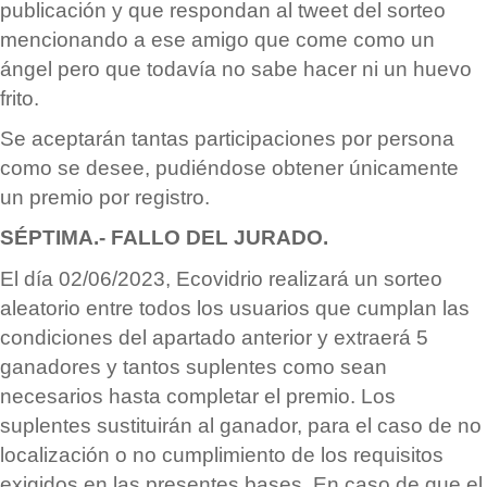
publicación y que respondan al tweet del sorteo
mencionando a ese amigo que come como un
ángel pero que todavía no sabe hacer ni un huevo
frito.
Se aceptar
á
n tantas participaciones por persona
como se desee, pudi
é
ndose obtener
ú
nicamente
un premio por registro.
S
É
PTIMA.- FALLO DEL JURADO.
El día 02/06/2023
, Ecovidrio
realizará un sorteo
aleatorio entre todos los usuarios que cumplan las
condiciones del apartado anterior y extraerá 5
ganadores y tantos suplentes como sean
necesarios hasta completar el premio. Los
suplentes sustituir
á
n al ganador, para el caso de no
localización o no cumplimiento de los requisitos
exigidos en las presentes bases. En caso de que el