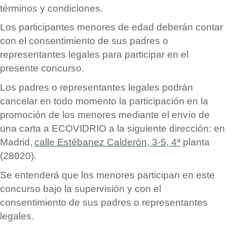
t
é
rminos y condiciones.
Los participantes menores de edad deber
á
n contar
con el consentimiento de sus padres o
representantes legales para participar en el
presente concurso.
Los padres o representantes legales podr
á
n
cancelar en todo momento la participación en la
promoción de los menores mediante el env
í
o de
una carta a ECOVIDRIO a la siguiente dirección: en
Madrid,
calle Est
é
banez Calderó
n, 3-5, 4ª
planta
(28020).
Se entender
á
que los menores participan en este
concurso bajo la supervisión y con el
consentimiento de sus padres o representantes
legales.