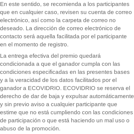
En este sentido, se recomienda a los participantes
que en cualquier caso, revisen su cuenta de correo
electró
nico, as
í
como la carpeta de correo no
deseado. La dirección de correo electró
nico de
contacto ser
á
aquella facilitada por el participante
en el momento de registro.
La entrega efectiva del premio quedar
á
condicionada a que el ganador cumpla con las
condiciones especificadas en las presentes bases
y a la veracidad de los datos facilitados por el
ganador a ECOVIDRIO. ECOVIDRIO se reserva el
derecho de dar de baja y expulsar autom
á
ticamente
y sin previo aviso a cualquier participante que
estime que no est
á
cumpliendo con las condiciones
de participació
n o que est
á
haciendo un mal uso o
abuso de la promoció
n.