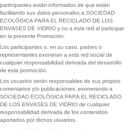
participantes est
á
n informados de que est
á
n
facilitando sus datos personales a SOCIEDAD
ECOL
Ó
GICA PARA EL RECICLADO DE LOS
ENVASES DE VIDRIO y no a esta red al participar
en la presente Promoció
n.
Los participantes o, en su caso, padres o
representantes exoneran a esta red
social
de
cualquier responsabilidad derivada del desarrollo
de esta promoció
n.
Los usuarios ser
á
n responsables de sus propios
comentarios y/o publicaciones, exonerando a
SOCIEDAD ECOL
Ó
GICA PARA EL RECICLADO
DE LOS ENVASES DE VIDRIO de cualquier
responsabilidad derivada de los contenidos
aportados por dichos usuarios.