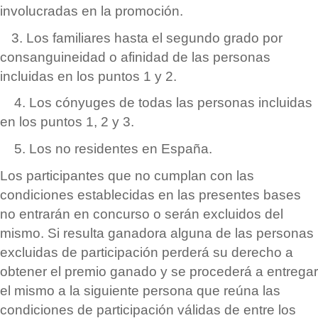
involucradas en la promoció
n.
3. Los familiares hasta el segundo grado por
consanguineidad o afinidad de las personas
incluidas en los puntos 1 y 2.
4. Los cónyuges de todas las personas incluidas
en los puntos 1, 2 y 3.
5. Los no residentes en Españ
a.
Los participantes que no cumplan con las
condiciones establecidas en las presentes bases
no entrar
á
n en concurso o ser
á
n excluidos del
mismo. Si resulta ganadora alguna de las personas
excluidas de participació
n perder
á
su derecho a
obtener el premio ganado y se proceder
á
a entregar
el mismo a la siguiente persona que re
ú
na las
condiciones de participació
n vá
lidas de entre los