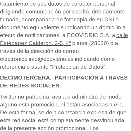
tratamiento de sus datos de car
á
cter personal
dirigiendo comunicación por escrito, debidamente
firmada, acompañada de fotocopia de su DNI o
documento equivalente e indicando un domicilio a
efecto de notificaciones, a ECOVIDRIO S.A. a
calle
Est
é
banez Calderó
n, 3-5, 4ª
planta (28020) o a
trav
é
s de la dirección de correo
electró
nico
info@ecovidrio.es
indicando como
referencia o asunto "Protección de Datos".
DECIMOTERCERA.- PARTICIPACIÓN A TRAV
É
S
DE REDES SOCIALES.
Twitter no patrocina, avala o administra de modo
alguno esta promoción, ni est
á
n asociadas a ella.
De esta forma, se deja constancia expresa de que
esta red social est
á
completamente desvinculada
de la presente acción promocional. Los