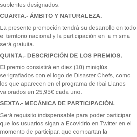
suplentes designados.
CUARTA.-
Á
MBITO Y NATURALEZA.
La presente promoció
n tendr
á
su desarrollo en todo
el territorio nacional y la participación en la misma
ser
á
gratuita.
QUINTA.- DESCRIPCIÓ
N DE LOS PREMIOS.
El premio consistir
á
en diez (10) miniglús
serigrafiados con el logo de Disaster Chefs, como
los que aparecen en el programa de Ibai Llanos
valorados en 25,95€ cada uno.
SEXTA.- MEC
Á
NICA DE PARTICIPACI
ÓN.
Será
requisito indispensable para poder participar
que los usuarios sigan a Ecovidrio en Twitter en el
momento de participar, que compartan la