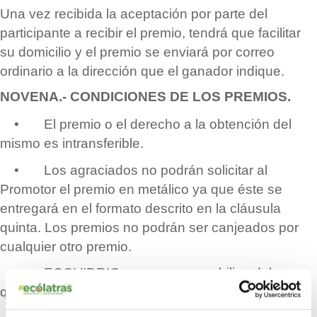
Una vez recibida la aceptación por parte del
participante a recibir el premio, tendr
á
que facilitar
su domicilio y el premio se enviar
á
por correo
ordinario a la dirección que el ganador indique.
NOVENA.- CONDICIONES DE LOS PREMIOS.
•
El premio o el derecho a la obtención del
mismo es intransferible.
•
Los agraciados no podr
á
n solicitar al
Promotor el premio en met
á
lico ya que
é
ste se
entregar
á
en el formato descrito en la cl
á
usula
quinta. Los premios no podr
á
n ser canjeados por
cualquier otro premio.
•
ECOVIDRIO no se responsabiliza del uso
que del regalo promocional realice el agraciado.