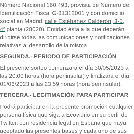
N
ú
mero Nacional 160.493, provista de N
ú
mero de
Identificación Fiscal G-81312001 y con domicilio
social en Madrid,
calle Est
é
banez Calderó
n, 3-5,
4ª
planta (28020). Entidad
é
sta a la que deber
á
n
dirigirse todas las comunicaciones y notificaciones
relativas al desarrollo de la misma.
SEGUNDA.- PERIODO DE PARTICIPACI
ÓN
El presente sorteo comenzar
á
el día 30/05/2023 a
las 20:00
horas (hora peninsular) y finalizar
á
el día
01/06/2023 a las 23.59
horas (hora peninsular).
TERCERA.- LEGITIMACI
Ó
N PARA PARTICIPAR
Podrá
participar en la presente promoción cualquier
persona f
í
sica que siga a Ecovidrio en su perfil de
Twitter, con residencia legal en España que haya
aceptado las presentes bases y cada uno de sus