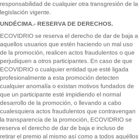
responsabilidad de cualquier otra transgresión de la
legislació
n vigente.
UND
É
CIMA.- RESERVA DE DERECHOS.
ECOVIDRIO se reserva el derecho de dar de baja a
aquellos usuarios que est
é
n haciendo un mal uso
de la promoción, realicen actos fraudulentos o que
perjudiquen a otros participantes. En caso de que
ECOVIDRIO o cualquier entidad que est
é
ligada
profesionalmente a esta promoción detecten
cualquier anomal
í
a o existan motivos fundados de
que un participante est
é
impidiendo el normal
desarrollo de la promoción, o llevando a cabo
cualesquiera actos fraudulentos que contravengan
la transparencia de la promoción, ECOVIDRIO se
reserva el derecho de dar de baja e incluso de
retirar el premio al mismo as
í
como a todos aqu
é
llos