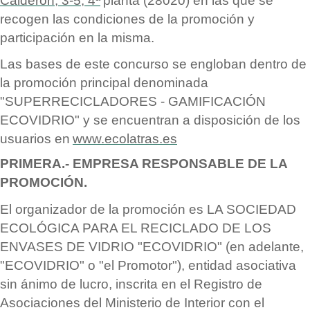
Calderó
n, 3-5, 4ª
planta (28020) en las que se
recogen las condiciones de la promoción y
participación en la misma.
Las bases de este concurso se engloban dentro de
la promoción principal denominada
"SUPERRECICLADORES - GAMIFICACI
Ó
N
ECOVIDRIO" y se encuentran a disposición de los
usuarios en
www.ecolatras.es
PRIMERA.- EMPRESA RESPONSABLE DE LA
PROMOCI
ÓN.
El organizador de la promoción es LA SOCIEDAD
ECOL
Ó
GICA PARA EL RECICLADO DE LOS
ENVASES DE VIDRIO "ECOVIDRIO" (en adelante,
"ECOVIDRIO" o "el Promotor"), entidad asociativa
sin
á
nimo de lucro, inscrita en el Registro de
Asociaciones del Ministerio de Interior con el