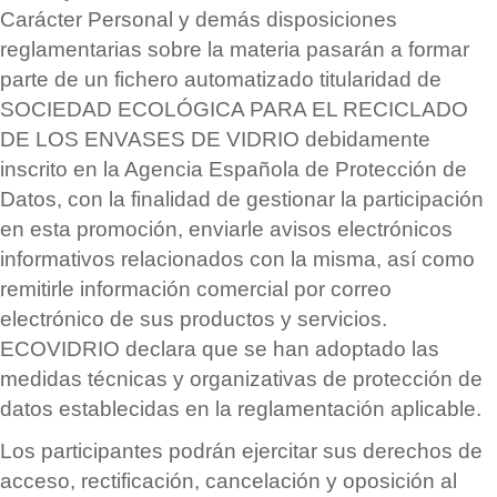
Car
á
cter Personal y dem
á
s disposiciones
reglamentarias sobre la materia pasar
á
n a formar
parte de un fichero automatizado titularidad de
SOCIEDAD ECOL
Ó
GICA PARA EL RECICLADO
DE LOS ENVASES DE VIDRIO debidamente
inscrito en la Agencia Española de Protección de
Datos, con la finalidad de gestionar la participación
en esta promoción, enviarle avisos electrónicos
informativos relacionados con la misma, as
í
como
remitirle información comercial por correo
electrónico de sus productos y servicios.
ECOVIDRIO declara que se han adoptado las
medidas t
é
cnicas y organizativas de protección de
datos establecidas en la reglamentación aplicable.
Los participantes podr
á
n ejercitar sus derechos de
acceso, rectificación, cancelación y oposición al