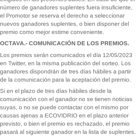
n
ú
mero de ganadores suplentes fuera insuficiente,
el Promotor se reserva el derecho a seleccionar
nuevos ganadores suplentes, o bien disponer del
premio como mejor estime conveniente.
OCTAVA.- COMUNICACI
Ó
N DE LOS PREMIOS.
Los premios ser
á
n comunicados
el día 12/05/2023
en Twitter, en la misma publicación del sorteo. Los
ganadores dispondr
á
n de tres d
ías há
biles a partir
de la comunicación para la aceptació
n del premio.
Si en el plazo de tres d
ías há
biles desde la
comunicación con el ganador no se tienen noticias
suyas, o no se puede contactar con el mismo por
causas ajenas a ECOVIDRIO en el plazo anterior
previsto, o bien el premio es rechazado, el premio
pasar
á
al siguiente ganador en la lista de suplentes.