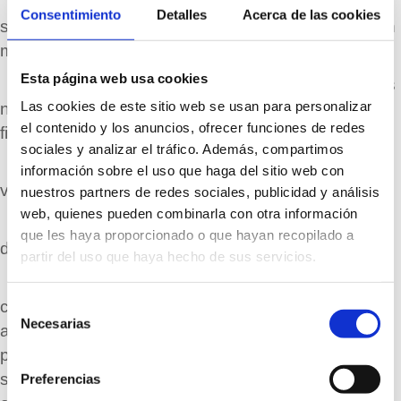
•
ECOVIDRIO no ser
á
responsable de los
Consentimiento
Detalles
Acerca de las cookies
servicios que terceras empresas deban prestar con
motivo del premio de la presente promoció
n.
Esta página web usa cookies
•
El per
í
odo de reclamaciones finaliza 15 d
í
as
Las cookies de este sitio web se usan para personalizar
naturales transcurridos desde la fecha de
el contenido y los anuncios, ofrecer funciones de redes
finalización de la promoció
n.
sociales y analizar el tráfico. Además, compartimos
•
Queda prohibida la comercialización y/o
información sobre el uso que haga del sitio web con
venta del premio o del derecho a su obtenció
n.
nuestros partners de redes sociales, publicidad y análisis
web, quienes pueden combinarla con otra información
•
La renuncia al premio no dar
á ningú
n
que les haya proporcionado o que hayan recopilado a
derecho a indemnización o compensació
n.
partir del uso que haya hecho de sus servicios.
•
Todos los impuestos y tasas relacionados
con el premio de esta promoción o aquellos gastos
Selección
Necesarias
de
adicionales motivados por demora o negligencia
consentimiento
por parte del ganador, ser
á
n de cuenta de
é
ste,
salvo que de otra forma, se hubiera establecido
Preferencias