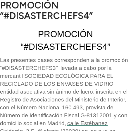
PROMOCIÓN
“#DISASTERCHEFS4”
PROMOCIÓ
N
“
#DISASTERCHEFS4
”
Las presentes bases corresponden a la promoció
n
“
#DISASTERCHEFS3" llevada a cabo por la
mercantil SOCIEDAD ECOL
Ó
GICA PARA EL
RECICLADO DE LOS ENVASES DE VIDRIO
entidad asociativa sin
á
nimo de lucro, inscrita en el
Registro de Asociaciones del Ministerio de Interior,
con el N
ú
mero Nacional 160.493, provista de
N
ú
mero de Identificación Fiscal G-81312001 y con
domicilio social en Madrid,
calle Est
é
banez